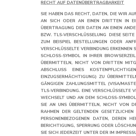
RECHT AUF DATENÜBERTRAGBARKEIT
SIE HABEN DAS RECHT, DATEN, DIE WIR A
AN SICH ODER AN EINEN DRITTEN IN E
ÜBERTRAGUNG DER DATEN AN EINEN ANDE
BZW. TLS-VERSCHLÜSSELUNG DIESE SEIT
ZUM BEISPIEL BESTELLUNGEN ODER ANFR
VERSCHLÜSSELTE VERBINDUNG ERKENNEN SI
SCHLOSS-SYMBOL IN IHRER BROWSERZEILE
ÜBERMITTELN, NICHT VON DRITTEN MIT
ABSCHLUSS EINES KOSTENPFLICHTIG
EINZUGSERMÄCHTIGUNG) ZU ÜBERMITTEL
GÄNGIGEN ZAHLUNGSMITTEL (VISA/MASTER
LS-VERBINDUNG. EINE VERSCHLÜSSELTE VE
ECHSELT UND AN DEM SCHLOSS-SYMBOL I
IE AN UNS ÜBERMITTELN, NICHT VON D
AHMEN DER GELTENDEN GESETZLICHEN B
ERSONENBEZOGENEN DATEN, DEREN HE
ERICHTIGUNG, SPERRUNG ODER LÖSCHUNG
IE SICH JEDERZEIT UNTER DER IM IMPRES