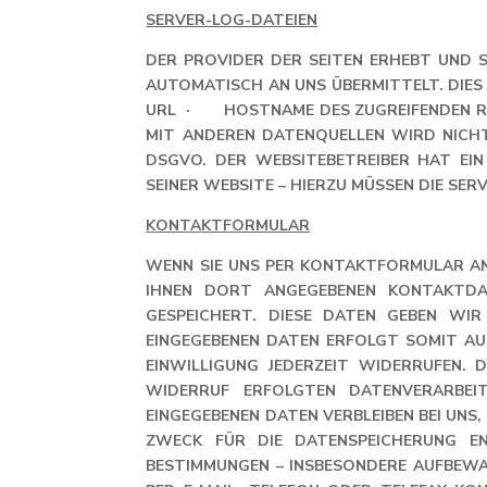
SERVER-LOG-DATEIEN
DER PROVIDER DER SEITEN ERHEBT UND 
AUTOMATISCH AN UNS ÜBERMITTELT. D
URL · HOSTNAME DES ZUGREIFENDEN R
MIT ANDEREN DATENQUELLEN WIRD NICHT
DSGVO. DER WEBSITEBETREIBER HAT EI
SEINER WEBSITE – HIERZU MÜSSEN DIE SER
KONTAKTFORMULAR
WENN SIE UNS PER KONTAKTFORMULAR A
IHNEN DORT ANGEGEBENEN KONTAKTDA
GESPEICHERT. DIESE DATEN GEBEN WI
EINGEGEBENEN DATEN ERFOLGT SOMIT AUSS
INWILLIGUNG JEDERZEIT WIDERRUFEN. DA
DERRUF ERFOLGTEN DATENVERARBEITU
NGEGEBENEN DATEN VERBLEIBEN BEI UNS, 
ECK FÜR DIE DATENSPEICHERUNG ENTFÄ
STIMMUNGEN – INSBESONDERE AUFBEWAHRU