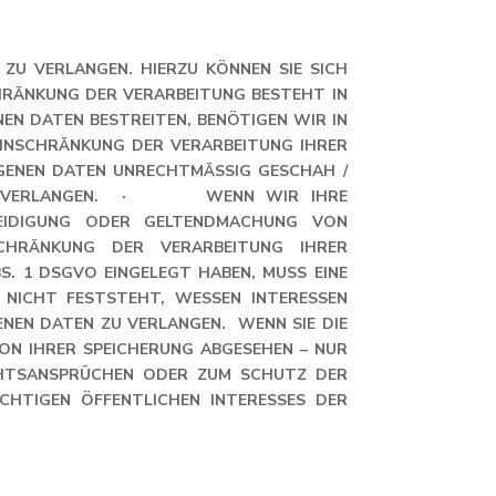
ZU VERLANGEN. HIERZU KÖNNEN SIE SICH
HRÄNKUNG DER VERARBEITUNG BESTEHT IN
EN DATEN BESTREITEN, BENÖTIGEN WIR IN
 EINSCHRÄNKUNG DER VERARBEITUNG IHRER
NEN DATEN UNRECHTMÄSSIG GESCHAH / G
UNG VERLANGEN. · WENN WIR IHRE P
IDIGUNG ODER GELTENDMACHUNG VON R
RÄNKUNG DER VERARBEITUNG IHRER P
 DSGVO EINGELEGT HABEN, MUSS EINE A
CHT FESTSTEHT, WESSEN INTERESSEN Ü
EN DATEN ZU VERLANGEN. WENN SIE DIE V
 IHRER SPEICHERUNG ABGESEHEN – NUR M
TSANSPRÜCHEN ODER ZUM SCHUTZ DER R
TIGEN ÖFFENTLICHEN INTERESSES DER E