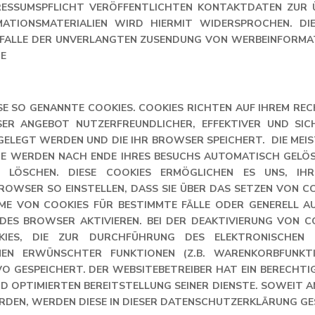
RESSUMSPFLICHT VERÖFFENTLICHTEN KONTAKTDATEN ZUR 
TIONSMATERIALIEN WIRD HIERMIT WIDERSPROCHEN. DIE 
 FALLE DER UNVERLANGTEN ZUSENDUNG VON WERBEINFORMAT
TE
SE SO GENANNTE COOKIES. COOKIES RICHTEN AUF IHREM RE
NSER ANGEBOT NUTZERFREUNDLICHER, EFFEKTIVER UND SIC
BGELEGT WERDEN UND DIE IHR BROWSER SPEICHERT. DIE ME
SIE WERDEN NACH ENDE IHRES BESUCHS AUTOMATISCH GELÖS
SE LÖSCHEN. DIESE COOKIES ERMÖGLICHEN ES UNS, I
ROWSER SO EINSTELLEN, DASS SIE ÜBER DAS SETZEN VON 
HME VON COOKIES FÜR BESTIMMTE FÄLLE ODER GENERELL A
ES BROWSER AKTIVIEREN. BEI DER DEAKTIVIERUNG VON COOK
ES, DIE ZUR DURCHFÜHRUNG DES ELEKTRONISCHEN KO
N ERWÜNSCHTER FUNKTIONEN (Z.B. WARENKORBFUNKTION
O GESPEICHERT. DER WEBSITEBETREIBER HAT EIN BERECHTIGT
OPTIMIERTEN BEREITSTELLUNG SEINER DIENSTE. SOWEIT ANDER
DEN, WERDEN DIESE IN DIESER DATENSCHUTZERKLÄRUNG GES