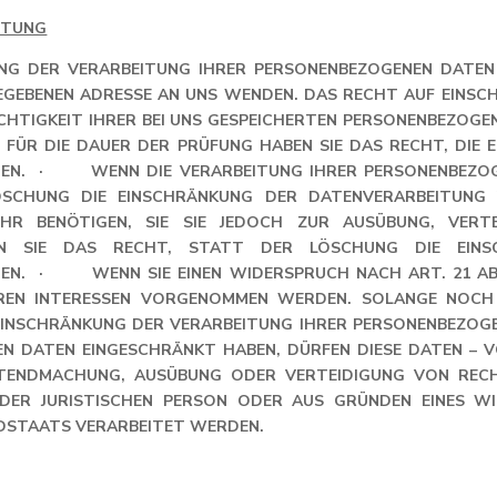
ITUNG
UNG DER VERARBEITUNG IHRER PERSONENBEZOGENEN DATEN 
GEGEBENEN ADRESSE AN UNS WENDEN. DAS RECHT AUF EINSC
HTIGKEIT IHRER BEI UNS GESPEICHERTEN PERSONENBEZOGEN
N. FÜR DIE DAUER DER PRÜFUNG HABEN SIE DAS RECHT, DIE
EN. · WENN DIE VERARBEITUNG IHRER PERSONENBEZOGE
LÖSCHUNG DIE EINSCHRÄNKUNG DER DATENVERARBEIT
R BENÖTIGEN, SIE SIE JEDOCH ZUR AUSÜBUNG, VERTE
N SIE DAS RECHT, STATT DER LÖSCHUNG DIE EINSCH
N. · WENN SIE EINEN WIDERSPRUCH NACH ART. 21 ABS. 1
N INTERESSEN VORGENOMMEN WERDEN. SOLANGE NOCH NI
EINSCHRÄNKUNG DER VERARBEITUNG IHRER PERSONENBEZOGEN
 DATEN EINGESCHRÄNKT HABEN, DÜRFEN DIESE DATEN – VON
LTENDMACHUNG, AUSÜBUNG ODER VERTEIDIGUNG VON RECH
ER JURISTISCHEN PERSON ODER AUS GRÜNDEN EINES WICH
DSTAATS VERARBEITET WERDEN.