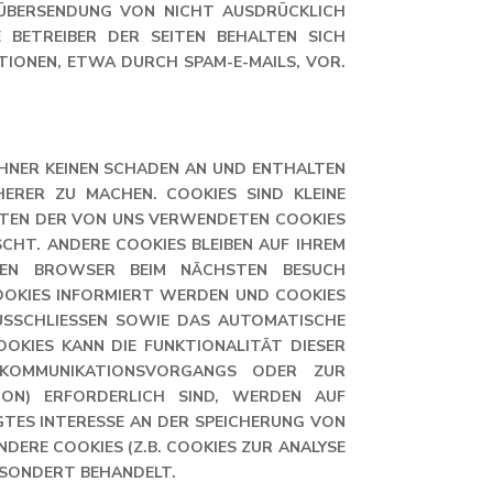
ÜBERSENDUNG VON NICHT AUSDRÜCKLICH
BETREIBER DER SEITEN BEHALTEN SICH
IONEN, ETWA DURCH SPAM-E-MAILS, VOR.
CHNER KEINEN SCHADEN AN UND ENTHALTEN
HERER ZU MACHEN. COOKIES SIND KLEINE
ISTEN DER VON UNS VERWENDETEN COOKIES
CHT. ANDERE COOKIES BLEIBEN AUF IHREM
HREN BROWSER BEIM NÄCHSTEN BESUCH
COOKIES INFORMIERT WERDEN UND COOKIES
USSCHLIESSEN SOWIE DAS AUTOMATISCHE L
IES KANN DIE FUNKTIONALITÄT DIESER WE
MMUNIKATIONSVORGANGS ODER ZUR BE
) ERFORDERLICH SIND, WERDEN AUF GR
ES INTERESSE AN DER SPEICHERUNG VON CO
E COOKIES (Z.B. COOKIES ZUR ANALYSE IH
ONDERT BEHANDELT.