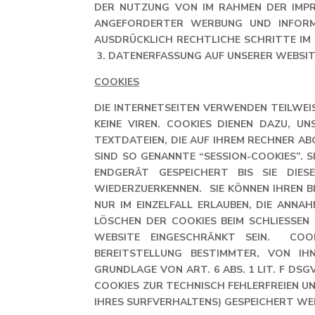
DER NUTZUNG VON IM RAHMEN DER IMP
ANGEFORDERTER WERBUNG UND INFORMA
AUSDRÜCKLICH RECHTLICHE SCHRITTE IM
3. DATENERFASSUNG AUF UNSERER WEBSI
COOKIES
DIE INTERNETSEITEN VERWENDEN TEILWEI
KEINE VIREN. COOKIES DIENEN DAZU, U
TEXTDATEIEN, DIE AUF IHREM RECHNER A
SIND SO GENANNTE “SESSION-COOKIES”. 
ENDGERÄT GESPEICHERT BIS SIE DIE
WIEDERZUERKENNEN. SIE KÖNNEN IHREN B
NUR IM EINZELFALL ERLAUBEN, DIE ANNA
ÖSCHEN DER COOKIES BEIM SCHLIESSEN D
BSITE EINGESCHRÄNKT SEIN. COOKI
REITSTELLUNG BESTIMMTER, VON IHNE
UNDLAGE VON ART. 6 ABS. 1 LIT. F DSGV
OKIES ZUR TECHNISCH FEHLERFREIEN UND 
RES SURFVERHALTENS) GESPEICHERT WER