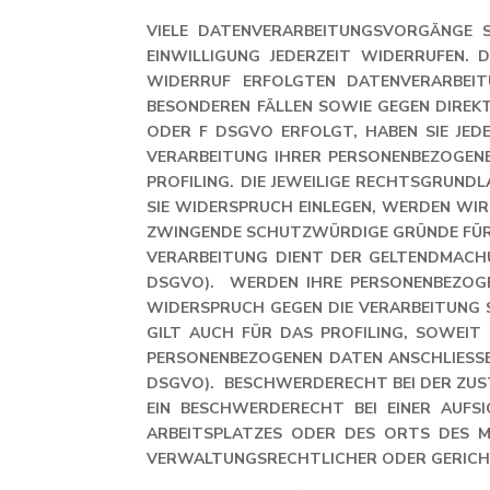
VIELE DATENVERARBEITUNGSVORGÄNGE SI
EINWILLIGUNG JEDERZEIT WIDERRUFEN. D
IDERRUF ERFOLGTEN DATENVERARBEIT
ESONDEREN FÄLLEN SOWIE GEGEN DIREKTW
DER F DSGVO ERFOLGT, HABEN SIE JEDER
ERARBEITUNG IHRER PERSONENBEZOGENEN 
ROFILING. DIE JEWEILIGE RECHTSGRUNDL
IE WIDERSPRUCH EINLEGEN, WERDEN WIR 
WINGENDE SCHUTZWÜRDIGE GRÜNDE FÜR DIE
ERARBEITUNG DIENT DER GELTENDMACHU
SGVO). WERDEN IHRE PERSONENBEZOGENE
IDERSPRUCH GEGEN DIE VERARBEITUNG S
ILT AUCH FÜR DAS PROFILING, SOWEIT 
ERSONENBEZOGENEN DATEN ANSCHLIESSEN
GVO). BESCHWERDERECHT BEI DER ZUSTÄN
BESCHWERDERECHT BEI EINER AUFSICHT
EITSPLATZES ODER DES ORTS DES MUTM
LTUNGSRECHTLICHER ODER GERICHTLICH