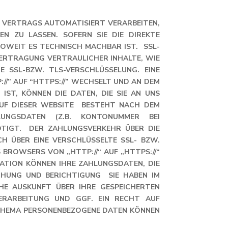
ES VERTRAGS AUTOMATISIERT VERARBEITEN,
N ZU LASSEN. SOFERN SIE DIE DIREKTE
OWEIT ES TECHNISCH MACHBAR IST. SSL-
ERTRAGUNG VERTRAULICHER INHALTE, WIE
E SSL-BZW. TLS-VERSCHLÜSSELUNG. EINE
//” AUF “HTTPS://” WECHSELT UND AN DEM
IST, KÖNNEN DIE DATEN, DIE SIE AN UNS
AUF DIESER WEBSITE BESTEHT NACH DEM
LUNGSDATEN (Z.B. KONTONUMMER BEI
ÖTIGT. DER ZAHLUNGSVERKEHR ÜBER DIE
 ÜBER EINE VERSCHLÜSSELTE SSL- BZW. T
ROWSERS VON „HTTP://“ AUF „HTTPS://“ W
ION KÖNNEN IHRE ZAHLUNGSDATEN, DIE S
UNG UND BERICHTIGUNG SIE HABEN IM R
 AUSKUNFT ÜBER IHRE GESPEICHERTEN P
RBEITUNG UND GGF. EIN RECHT AUF B
HEMA PERSONENBEZOGENE DATEN KÖNNEN S