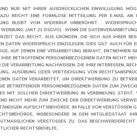
ND NUR MIT IHRER AUSDRÜCKLICHEN EINWILLIGUNG MÖGLI
AZU REICHT EINE FORMLOSE MITTEILUNG PER E-MAIL AN U
UNG BLEIBT VOM WIDERRUF UNBERÜHRT. WIDERSPRUCHSR
ERBUNG (ART.21 DSGVO) WENN DIE DATENVERARBEITUNG AUF
ZEIT DAS RECHT, AUS GRÜNDEN, DIE SICH AUS IHRER BESO
DATEN WIDERSPRUCH EINZULEGEN; DIES GILT AUCH FÜR EI
AGE, AUF DENEN EINE VERARBEITUNG BERUHT, ENTNEHMEN SI
IHRE BETROFFENEN PERSONENBEZOGENEN DATEN NICHT MEHR V
 VERARBEITUNG NACHWEISEN, DIE IHRE INTERESSEN, RECHT
NG, AUSÜBUNG ODER VERTEIDIGUNG VON RECHTSANSPRÜCHEN
N DATEN VERARBEITET, UM DIREKTWERBUNG ZU BETREIBEN,
IE BETREFFENDER PERSONENBEZOGENER DATEN ZUM ZWECKE D
ES MIT SOLCHER DIREKTWERBUNG IN VERBINDUNG STEHT. W
D NICHT MEHR ZUM ZWECKE DER DIREKTWERBUNG VERWENDET
DIGEN AUFSICHTSBEHÖRDE IM FALLE VON VERSTÖSSEN GEGE
SBEHÖRDE, INSBESONDERE IN DEM MITGLIEDSTAAT IHRES 
ASSLICHEN VERSTOSSES ZU. DAS BESCHWERDERECHT BEST
ER RECHTSBEHELFE.