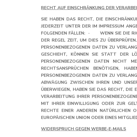
RECHT AUF EINSCHRÄNKUNG DER VERARBE
SIE HABEN DAS RECHT, DIE EINSCHRÄNK
JEDERZEIT UNTER DER IM IMPRESSUM AN
FOLGENDEN FÄLLEN: · WENN SIE DIE RIC
DER REGEL ZEIT, UM DIES ZU ÜBERPRÜFE
PERSONENBEZOGENEN DATEN ZU VERLANG
ESCHIEHT, KÖNNEN SIE STATT DER 
ERSONENBEZOGENEN DATEN NICHT MEH
ECHTSANSPRÜCHEN BENÖTIGEN, HABE
ERSONENBEZOGENEN DATEN ZU VERLANGE
BWÄGUNG ZWISCHEN IHREN UND UNSERE
BERWIEGEN, HABEN SIE DAS RECHT, DIE 
ERARBEITUNG IHRER PERSONENBEZOGENEN
IT IHRER EINWILLIGUNG ODER ZUR GE
ECHTE EINER ANDEREN NATÜRLICHEN OD
UROPÄISCHEN UNION ODER EINES MITGLIE
WIDERSPRUCH GEGEN WERBE-E-MAILS