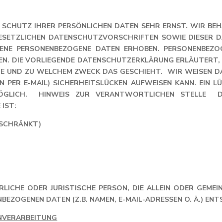
EN SCHUTZ IHRER PERSÖNLICHEN DATEN SEHR ERNST. WIR B
ESETZLICHEN DATENSCHUTZVORSCHRIFTEN SOWIE DIESER D
ENE PERSONENBEZOGENE DATEN ERHOBEN. PERSONENBEZOG
NEN. DIE VORLIEGENDE DATENSCHUTZERKLÄRUNG ERLÄUTERT
WIE UND ZU WELCHEM ZWECK DAS GESCHIEHT. WIR WEISEN 
ION PER E-MAIL) SICHERHEITSLÜCKEN AUFWEISEN KANN. EIN
ÖGLICH. HINWEIS ZUR VERANTWORTLICHEN STELLE D
IST:
ESCHRÄNKT)
LICHE ODER JURISTISCHE PERSON, DIE ALLEIN ODER GEME
EZOGENEN DATEN (Z.B. NAMEN, E-MAIL-ADRESSEN O. Ä.) ENT
ENVERARBEITUNG