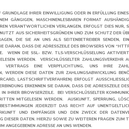
UF GRUNDLAGE IHRER EINWILLIGUNG ODER IN ERFÜLLUNG EIN
INEM GÄNGIGEN, MASCHINENLESBAREN FORMAT AUSHÄNDIGE
REN VERANTWORTLICHEN VERLANGEN, ERFOLGT DIES NUR, S
E NUTZT AUS SICHERHEITSGRÜNDEN UND ZUM SCHUTZ DER ÜB
AGEN, DIE SIE AN UNS ALS SEITENBETREIBER SENDEN, EIN
E DARAN, DASS DIE ADRESSZEILE DES BROWSERS VON “HTTP:
. WENN DIE SSL- BZW. TLS-VERSCHLÜSSELUNG AKTIVIERT 
GELESEN WERDEN. VERSCHLÜSSELTER ZAHLUNGSVERKEHR 
EN VERTRAGS EINE VERPFLICHTUNG, UNS IHRE ZAH
N, WERDEN DIESE DATEN ZUR ZAHLUNGSABWICKLUNG BEN
CARD, LASTSCHRIFTVERFAHREN) ERFOLGT AUSSCHLIESSLICH
RBINDUNG ERKENNEN SIE DARAN, DASS DIE ADRESSZEILE DES B
N IHRER BROWSERZEILE. BEI VERSCHLÜSSELTER KOMMUNIKAT
RITTEN MITGELESEN WERDEN. AUSKUNFT, SPERRUNG, LÖSCH
ESTIMMUNGEN JEDERZEIT DAS RECHT AUF UNENTGELTLICHE
RKUNFT UND EMPFÄNGER UND DEN ZWECK DER DATENVERA
 DIESER DATEN. HIERZU SOWIE ZU WEITEREN FRAGEN ZUM T
SUM ANGEGEBENEN ADRESSE AN UNS WENDEN.