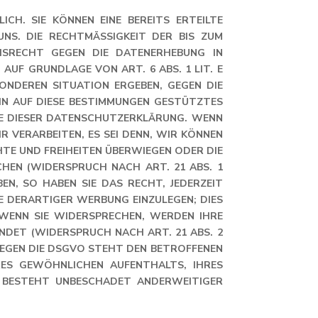
CH. SIE KÖNNEN EINE BEREITS ERTEILTE
NS. DIE RECHTMÄSSIGKEIT DER BIS ZUM W
ECHT GEGEN DIE DATENERHEBUNG IN B
 GRUNDLAGE VON ART. 6 ABS. 1 LIT. E O
NDEREN SITUATION ERGEBEN, GEGEN DIE V
N AUF DIESE BESTIMMUNGEN GESTÜTZTES P
E DIESER DATENSCHUTZERKLÄRUNG. WENN S
ERARBEITEN, ES SEI DENN, WIR KÖNNEN Z
E UND FREIHEITEN ÜBERWIEGEN ODER DIE V
 (WIDERSPRUCH NACH ART. 21 ABS. 1 D
 SO HABEN SIE DAS RECHT, JEDERZEIT W
ERARTIGER WERBUNG EINZULEGEN; DIES G
ENN SIE WIDERSPRECHEN, WERDEN IHRE P
 (WIDERSPRUCH NACH ART. 21 ABS. 2 DS
N DIE DSGVO STEHT DEN BETROFFENEN EIN
GEWÖHNLICHEN AUFENTHALTS, IHRES ARB
EHT UNBESCHADET ANDERWEITIGER VERWA