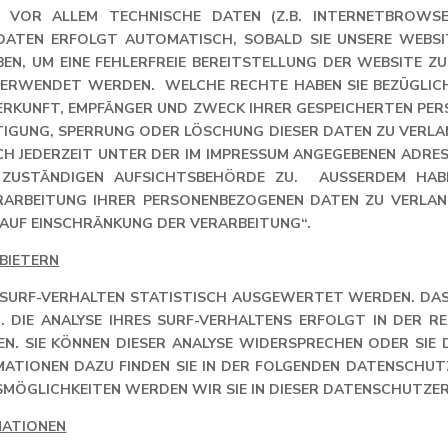
D VOR ALLEM TECHNISCHE DATEN (Z.B. INTERNETBROWS
R DATEN ERFOLGT AUTOMATISCH, SOBALD SIE UNSERE WEB
EN, UM EINE FEHLERFREIE BEREITSTELLUNG DER WEBSITE 
VERWENDET WERDEN. WELCHE RECHTE HABEN SIE BEZÜGLICH 
RKUNFT, EMPFÄNGER UND ZWECK IHRER GESPEICHERTEN PER
TIGUNG, SPERRUNG ODER LÖSCHUNG DIESER DATEN ZU VERLAN
 JEDERZEIT UNTER DER IM IMPRESSUM ANGEGEBENEN ADRESS
ZUSTÄNDIGEN AUFSICHTSBEHÖRDE ZU. AUSSERDEM HABEN 
BEITUNG IHRER PERSONENBEZOGENEN DATEN ZU VERLANGEN.
F EINSCHRÄNKUNG DER VERARBEITUNG“.
BIETERN
R SURF-VERHALTEN STATISTISCH AUSGEWERTET WERDEN. DAS
DIE ANALYSE IHRES SURF-VERHALTENS ERFOLGT IN DER R
N. SIE KÖNNEN DIESER ANALYSE WIDERSPRECHEN ODER SIE
MATIONEN DAZU FINDEN SIE IN DER FOLGENDEN DATENSCHUT
MÖGLICHKEITEN WERDEN WIR SIE IN DIESER DATENSCHUTZE
MATIONEN