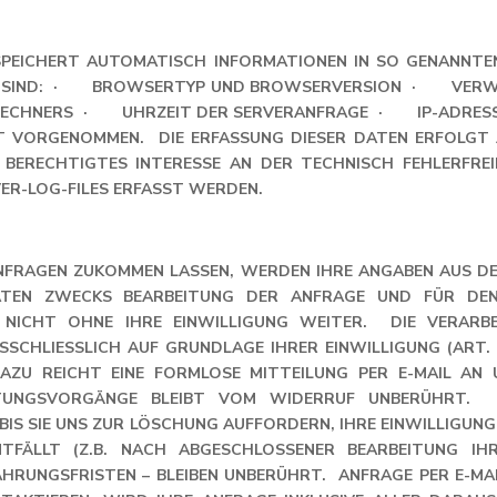
SPEICHERT AUTOMATISCH INFORMATIONEN IN SO GENANNTEN
IES SIND: · BROWSERTYP UND BROWSERVERSION · VER
ECHNERS · UHRZEIT DER SERVERANFRAGE · IP-ADRESSE
 VORGENOMMEN. DIE ERFASSUNG DIESER DATEN ERFOLGT AU
N BERECHTIGTES INTERESSE AN DER TECHNISCH FEHLERFRE
VER-LOG-FILES ERFASST WERDEN.
NFRAGEN ZUKOMMEN LASSEN, WERDEN IHRE ANGABEN AUS DE
TEN ZWECKS BEARBEITUNG DER ANFRAGE UND FÜR DEN
R NICHT OHNE IHRE EINWILLIGUNG WEITER. DIE VERAR
CHLIESSLICH AUF GRUNDLAGE IHRER EINWILLIGUNG (ART. 6 AB
ZU REICHT EINE FORMLOSE MITTEILUNG PER E-MAIL AN UN
NGSVORGÄNGE BLEIBT VOM WIDERRUF UNBERÜHRT. DI
BIS SIE UNS ZUR LÖSCHUNG AUFFORDERN, IHRE EINWILLIGUNG 
LLT (Z.B. NACH ABGESCHLOSSENER BEARBEITUNG IHRER
NGSFRISTEN – BLEIBEN UNBERÜHRT. ANFRAGE PER E-MAIL,