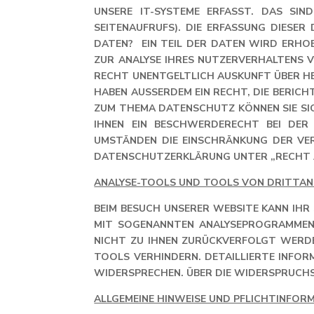
UNSERE IT-SYSTEME ERFASST. DAS SIN
SEITENAUFRUFS). DIE ERFASSUNG DIESE
DATEN? EIN TEIL DER DATEN WIRD ERHOB
ZUR ANALYSE IHRES NUTZERVERHALTENS 
RECHT UNENTGELTLICH AUSKUNFT ÜBER HE
HABEN AUSSERDEM EIN RECHT, DIE BERICH
UM THEMA DATENSCHUTZ KÖNNEN SIE SICH
HNEN EIN BESCHWERDERECHT BEI DER 
STÄNDEN DIE EINSCHRÄNKUNG DER VERAR
TENSCHUTZERKLÄRUNG UNTER „RECHT AU
ANALYSE-TOOLS UND TOOLS VON DRITTAN
BEIM BESUCH UNSERER WEBSITE KANN IH
MIT SOGENANNTEN ANALYSEPROGRAMMEN. 
NICHT ZU IHNEN ZURÜCKVERFOLGT WERDE
TOOLS VERHINDERN. DETAILLIERTE INFOR
WIDERSPRECHEN. ÜBER DIE WIDERSPRUCHS
ALLGEMEINE HINWEISE UND PFLICHTINFOR