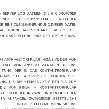
 SERVER-LOG-DATEIEN, DIE IHR BROWSER
WENDETES BETRIEBSSYSTEM · REFERRER
 EINE ZUSAMMENFÜHRUNG DIESER DATEN
F GRUNDLAGE VON ART. 6 ABS. 1 LIT. F
IEN DARSTELLUNG UND DER OPTIMIERUNG
M ANFRAGEFORMULAR INKLUSIVE DER VON
 FALL VON ANSCHLUSSFRAGEN BEI UNS
BEITUNG DER IN DAS KONTAKTFORMULAR
S. 1 LIT. A DSGVO). SIE KÖNNEN DIESE E
S. DIE RECHTMÄSSIGKEIT DER BIS ZUM WI
E VON IHNEN IM KONTAKTFORMULAR EI
ZUR SPEICHERUNG WIDERRUFEN ODER DER ZW
 ANFRAGE). ZWINGENDE GESETZLICHE BE
 TELEFON ODER TELEFAX WENN SIE UNS PE